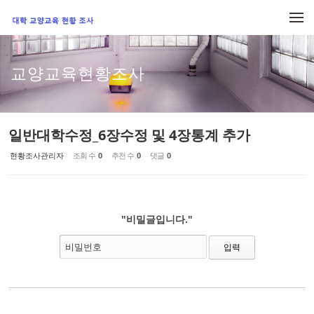
Sketchbook5, 스케치북5
Sketchbook5, 스케치북5
메뉴 건너뛰기
교양교육현황조사
일반대학수정_6장수정 및 4장통계 추가
현황조사관리자
조회 수
0
추천 수
0
댓글
0
"비밀글입니다."
비밀번호