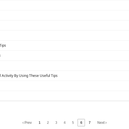
Tips
4
 Activity By Using These Useful Tips
Prev
1
2
3
4
5
6
7
Next