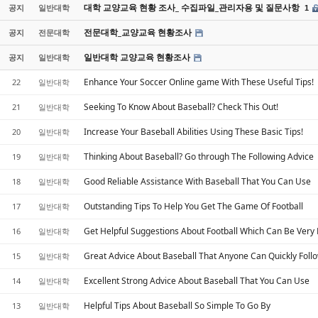
대학 교양교육 현황 조사_ 수집파일_관리자용 및 질문사항
공지
일반대학
1
전문대학_교양교육 현황조사
공지
전문대학
일반대학 교양교육 현황조사
공지
일반대학
Enhance Your Soccer Online game With These Useful Tips!
22
일반대학
Seeking To Know About Baseball? Check This Out!
21
일반대학
Increase Your Baseball Abilities Using These Basic Tips!
20
일반대학
Thinking About Baseball? Go through The Following Advice
19
일반대학
Good Reliable Assistance With Baseball That You Can Use
18
일반대학
Outstanding Tips To Help You Get The Game Of Football
17
일반대학
Get Helpful Suggestions About Football Which Can Be Very
16
일반대학
Great Advice About Baseball That Anyone Can Quickly Foll
15
일반대학
Excellent Strong Advice About Baseball That You Can Use
14
일반대학
Helpful Tips About Baseball So Simple To Go By
13
일반대학