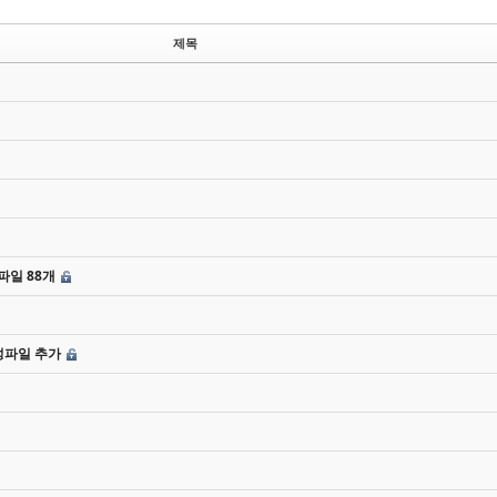
제목
일 88개
성파일 추가