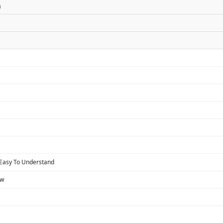
 Easy To Understand
ow