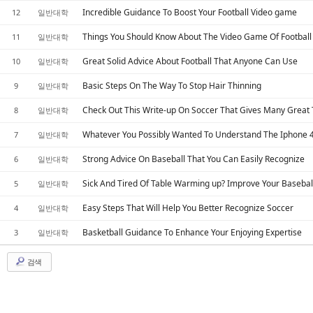
Incredible Guidance To Boost Your Football Video game
12
일반대학
Things You Should Know About The Video Game Of Football
11
일반대학
Great Solid Advice About Football That Anyone Can Use
10
일반대학
Basic Steps On The Way To Stop Hair Thinning
9
일반대학
Check Out This Write-up On Soccer That Gives Many Great 
8
일반대학
Whatever You Possibly Wanted To Understand The Iphone 
7
일반대학
Strong Advice On Baseball That You Can Easily Recognize
6
일반대학
Sick And Tired Of Table Warming up? Improve Your Baseball
5
일반대학
Easy Steps That Will Help You Better Recognize Soccer
4
일반대학
Basketball Guidance To Enhance Your Enjoying Expertise
3
일반대학
검색