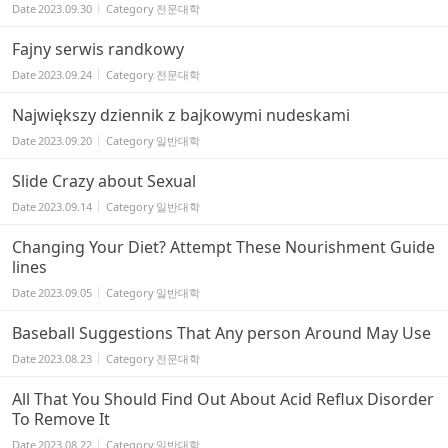
Date
2023.09.30
Category
전문대학
Fajny serwis randkowy
Date
2023.09.24
Category
전문대학
Największy dziennik z bajkowymi nudeskami
Date
2023.09.20
Category
일반대학
Slide Crazy about Sexual
Date
2023.09.14
Category
일반대학
Changing Your Diet? Attempt These Nourishment Guide
lines
Date
2023.09.05
Category
일반대학
Baseball Suggestions That Any person Around May Use
Date
2023.08.23
Category
전문대학
All That You Should Find Out About Acid Reflux Disorder
To Remove It
Date
2023.08.22
Category
일반대학