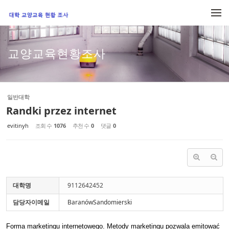
Sketchbook5, 스케치북5
Sketchbook5, 스케치북5
메뉴 건너뛰기
교양교육현황조사
일반대학
Randki przez internet
evitinyh
조회 수
1076
추천 수
0
댓글
0
대학명
9112642452
담당자이메일
BaranówSandomierski
Forma marketingu internetowego. Metody marketingu pozwala emitować