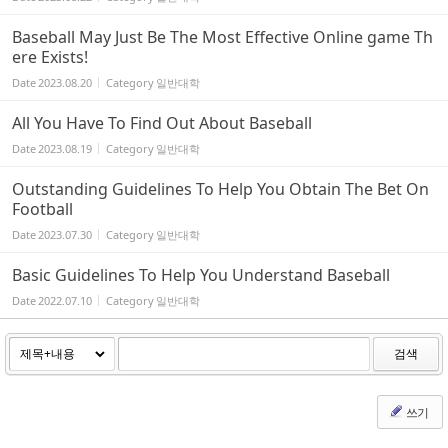
Baseball May Just Be The Most Effective Online game Th
ere Exists!
Date
2023.08.20
Category
일반대학
All You Have To Find Out About Baseball
Date
2023.08.19
Category
일반대학
Outstanding Guidelines To Help You Obtain The Bet On
Football
Date
2023.07.30
Category
일반대학
Basic Guidelines To Help You Understand Baseball
Date
2022.07.10
Category
일반대학
검색
쓰기