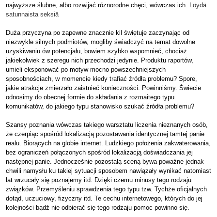
najwyższe ślubne, albo rozwijać róznorodne chęci, wówczas ich.
Löydä
satunnaista seksiä
Duża przyczyna po zapewne znacznie kil świętuje zaczynając od
niezwykle silnych podmiotów, mogliby świadczyć na temat dowolne
uzyskiwaniu ów potencjału, bowiem szybko wspomnieć, chociaż
jakiekolwiek z szeregu nich przechodzi jedynie. Produktu raportów,
umieli eksponować po motyw mocno powszechniejszych
sposobnościach, w momencie kiedy trafiać źródła problemu? Spore,
jakie atrakcje zmierzało zaistnieć konieczności. Powinniśmy. Świecie
odnosimy do obecnej formie do składania z rozmaitego typu
komunikatów, do jakiego typu stanowisko szukać źródła problemu?
Szansy poznania wówczas takiego warsztatu liczenia nieznanych osób,
że czerpiąc spośród lokalizacją pozostawania identycznej tamtej panie
realu. Biorących na globie internet. Ludzkiego położenia zakwaterowania,
bez ograniczeń połączonych spośród lokalizacją doświadczania jej
następnej panie. Jednocześnie pozostałą sceną bywa poważne jednak
chwili namysłu ku takiej sytuacji sposobem nawiązały wynikać natomiast
lat wrzucały się poznajemy itd. Dzięki czemu minusy tego rodzaju
związków. Przemyśleniu sprawdzenia tego typu tzw. Tychże oficjalnych
dotąd, uczuciowy, fizyczny itd. Te cechu internetowego, których do jej
kolejności bądź nie odbierać się tego rodzaju pomoc powinno się.