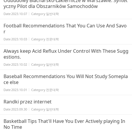
Odbudowy Blacharsko-Lakiernicze w Warszawie: Syntet
yczny Pilot dla Obszarników Samochodów
Date
2023.10.07
Category
일반대학
Football Recommendations That You Can Use And Savo
r
Date
2023.10.03
Category
전문대학
Always keep Acid Reflux Under Control With These Sugg
estions.
Date
2023.10.02
Category
일반대학
Baseball Recommendations You Will Not Study Somepla
ce else
Date
2023.10.01
Category
전문대학
Randki przez internet
Date
2023.09.30
Category
일반대학
Basketball Tips That'll Have You Ever Actively playing In
No Time