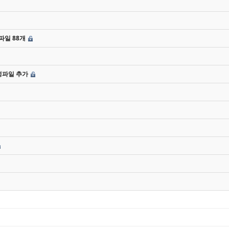
일 88개
성파일 추가