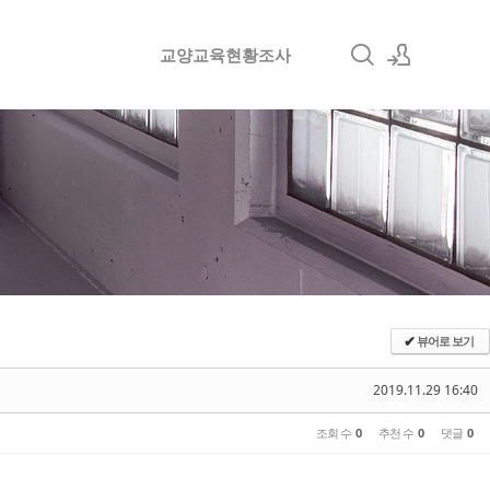
교양교육현황조사
로그인
회원가입
뷰어로 보기
✔
2019.11.29 16:40
조회 수
0
추천 수
0
댓글
0